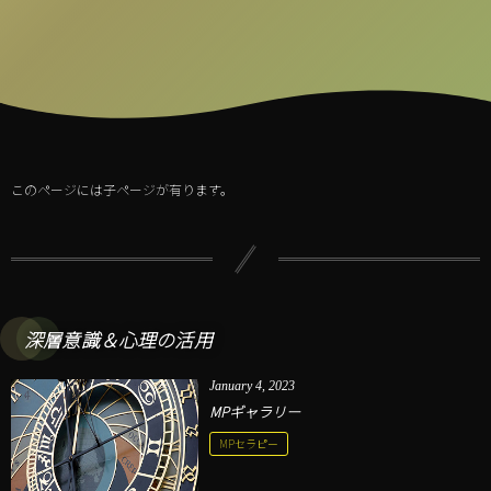
このページには子ページが有ります。
深層意識＆心理の活用
January
4
,
2023
MPギャラリー
MPセラピー