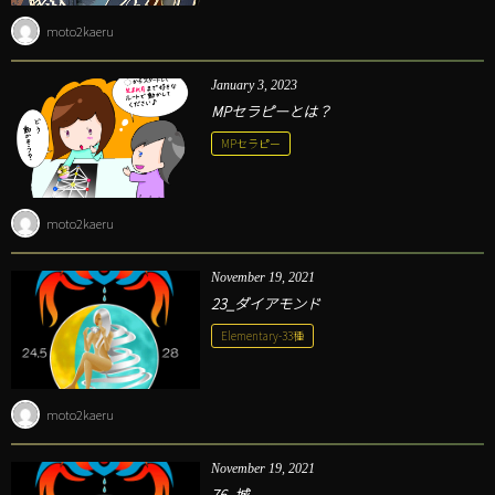
moto2kaeru
January
3
,
2023
MPセラピーとは？
MPセラピー
moto2kaeru
November
19
,
2021
23_ダイアモンド
Elementary-33種
moto2kaeru
November
19
,
2021
76_城