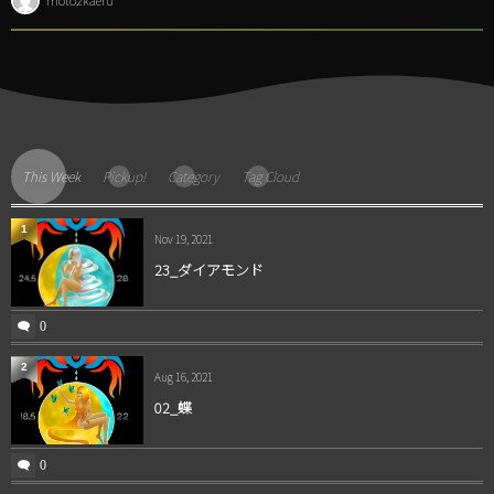
This Week
Pickup!
Category
Tag Cloud
1
Nov 19, 2021
23_ダイアモンド
0
2
Aug 16, 2021
02_蝶
0