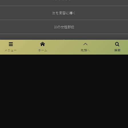
汝を変容に導く
10の女性部位
MPセラピーとは？
メニュー
ホーム
先頭へ
検索
特定商取引法表示
Professional Therapist
MP License
Privacy policy
お問い合わせ
©
2021 - 2026
Lady Moon