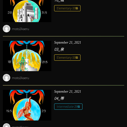
Elementary-33種
moto2kaeru
September
21
,
2021
03_泉
Elementary-33種
moto2kaeru
September
21
,
2021
04_帯
Intermediate-29種
moto2kaeru