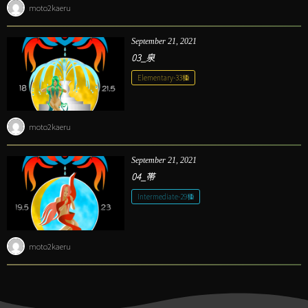
moto2kaeru
September
21
,
2021
03_泉
Elementary-33種
moto2kaeru
September
21
,
2021
04_帯
Intermediate-29種
moto2kaeru