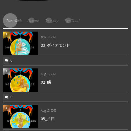
This Week
Pickup!
Category
Tag Cloud
1
Nov 19, 2021
23_ダイアモンド
0
2
Aug 16, 2021
02_蝶
0
3
Aug 15, 2021
05_片目