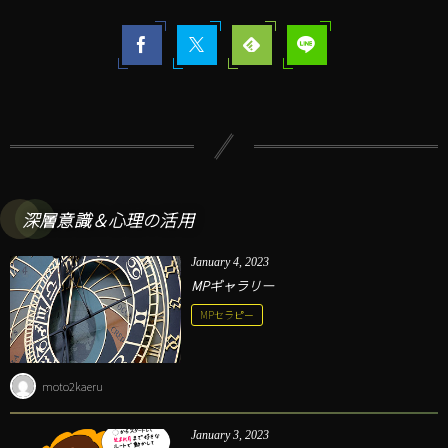
深層意識＆心理の活用
January
4
,
2023
MPギャラリー
MPセラピー
moto2kaeru
January
3
,
2023