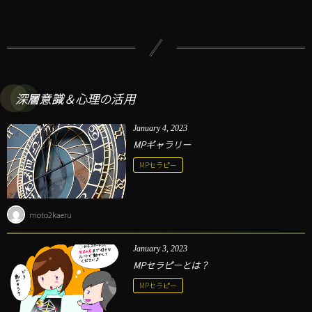
深層意識＆心理の活用
January
4
,
2023
MPギャラリー
MPセラピー
moto2kaeru
January
3
,
2023
MPセラピーとは？
MPセラピー