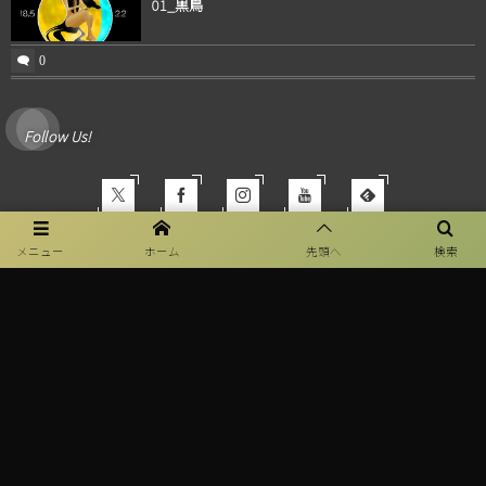
01_黒鳥
0
Follow Us!
メニュー
ホーム
先頭へ
検索
MPギャラリー
汝を変容に導く
10の女性部位
MPセラピーとは？