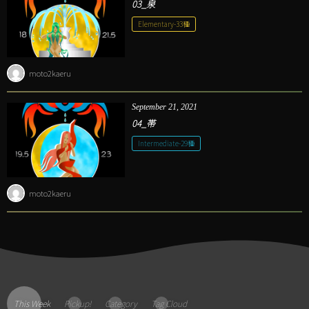
03_泉
Elementary-33種
moto2kaeru
September
21
,
2021
04_帯
Intermediate-29種
moto2kaeru
This Week
Pickup!
Category
Tag Cloud