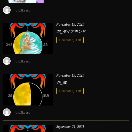
moto2kaeru
November
19
,
2021
23_ダイアモンド
Elementary-33種
moto2kaeru
November
19
,
2021
76_城
Elementary-33種
moto2kaeru
September
21
,
2021