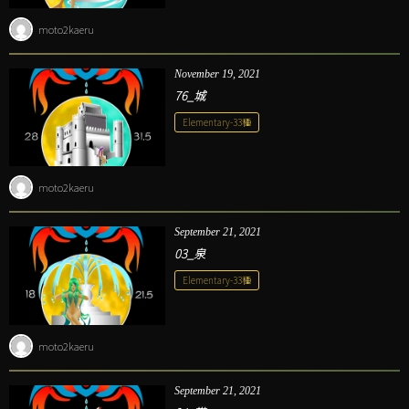
moto2kaeru
November
19
,
2021
76_城
Elementary-33種
moto2kaeru
September
21
,
2021
03_泉
Elementary-33種
moto2kaeru
September
21
,
2021