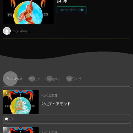
04_帯
Intermediate-29種
moto2kaeru
This Week
Pickup!
Category
Tag Cloud
1
Nov 19, 2021
23_ダイアモンド
0
2
Aug 16, 2021